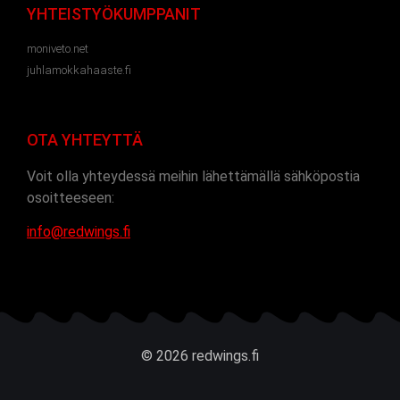
YHTEISTYÖKUMPPANIT
moniveto.net
juhlamokkahaaste.fi
OTA YHTEYTTÄ
Voit olla yhteydessä meihin lähettämällä sähköpostia
osoitteeseen:
info@redwings.fi
© 2026 redwings.fi