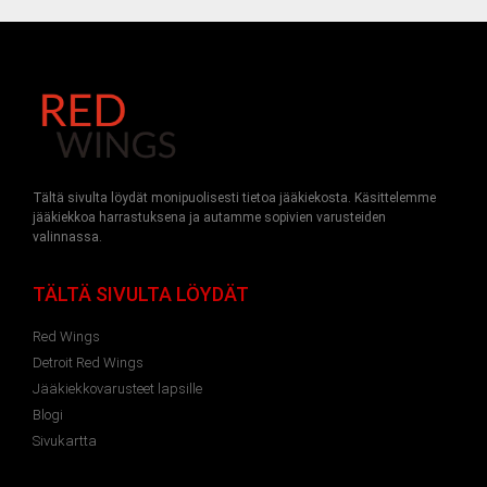
Tältä sivulta löydät monipuolisesti tietoa jääkiekosta. Käsittelemme
jääkiekkoa harrastuksena ja autamme sopivien varusteiden
valinnassa.
TÄLTÄ SIVULTA LÖYDÄT
Red Wings
Detroit Red Wings
Jääkiekkovarusteet lapsille
Blogi
Sivukartta