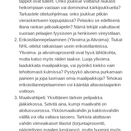
tappiot ovat tulleet. Onko joukkue voittanut niukasti
heikompiaan vastaan vai dominoinut kärkijoukkueita?
Tarkastele otteluohjelmaa: onko joukkue pitkän
vieraskiertueen loppupäässä? Pelasiko se edellisenä
iltana rankan jatkoaikapelin? Nämä tekijät vaikuttavat
suoraan pelaajien fyysiseen ja henkiseen vireystilaan.
Erikoistilannepelaaminen (Ylivoima ja Alivoima):
Tiukat
NHL-ottelut ratkaistaan usein erikoistilanteissa.
Ylivoima- ja alivoimaprosentit ovat hyvä lähtökohta,
mutta katso myös niiden taakse. Luoja ylivoima
laadukkaita maalipaikkoja, vai pyöriikö kiekko vain
tehottomasti kulmissa? Pystyykö alivoima purkamaan
paineen ja jopa luomaan omia maalipaikkoja? Tehokas
erikoistilannepelaaminen voi kääntää altavastaajankin
voittoon.
Maalivahtipeli:
Yksittäinen tärkein pelipaikka
jääkiekossa. Selvitä aina, kumpi maalivahti on
aloitusvuorossa. Ykkösmaalivahdin ja kakkosvahdin
välillä voi olla valtava tasoero. Tarkista aloittavan
vahdin viimeaikaiset tilastot (torjuntaprosentti,
päästettyjen maalien keskiarvo), mutta huomioi myös,