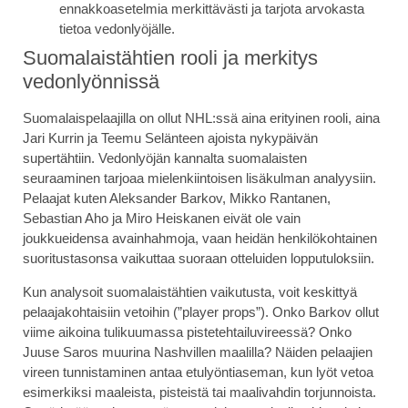
ennakkoasetelmia merkittävästi ja tarjota arvokasta
tietoa vedonlyöjälle.
Suomalaistähtien rooli ja merkitys
vedonlyönnissä
Suomalaispelaajilla on ollut NHL:ssä aina erityinen rooli, aina
Jari Kurrin ja Teemu Selänteen ajoista nykypäivän
supertähtiin. Vedonlyöjän kannalta suomalaisten
seuraaminen tarjoaa mielenkiintoisen lisäkulman analyysiin.
Pelaajat kuten Aleksander Barkov, Mikko Rantanen,
Sebastian Aho ja Miro Heiskanen eivät ole vain
joukkueidensa avainhahmoja, vaan heidän henkilökohtainen
suoritustasonsa vaikuttaa suoraan otteluiden lopputuloksiin.
Kun analysoit suomalaistähtien vaikutusta, voit keskittyä
pelaajakohtaisiin vetoihin (”player props”). Onko Barkov ollut
viime aikoina tulikuumassa pistetehtailuvireessä? Onko
Juuse Saros muurina Nashvillen maalilla? Näiden pelaajien
vireen tunnistaminen antaa etulyöntiaseman, kun lyöt vetoa
esimerkiksi maaleista, pisteistä tai maalivahdin torjunnoista.