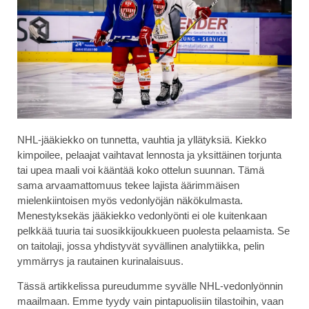
NHL-jääkiekko on tunnetta, vauhtia ja yllätyksiä. Kiekko
kimpoilee, pelaajat vaihtavat lennosta ja yksittäinen torjunta
tai upea maali voi kääntää koko ottelun suunnan. Tämä
sama arvaamattomuus tekee lajista äärimmäisen
mielenkiintoisen myös vedonlyöjän näkökulmasta.
Menestyksekäs jääkiekko vedonlyönti ei ole kuitenkaan
pelkkää tuuria tai suosikkijoukkueen puolesta pelaamista. Se
on taitolaji, jossa yhdistyvät syvällinen analytiikka, pelin
ymmärrys ja rautainen kurinalaisuus.
Tässä artikkelissa pureudumme syvälle NHL-vedonlyönnin
maailmaan. Emme tyydy vain pintapuolisiin tilastoihin, vaan