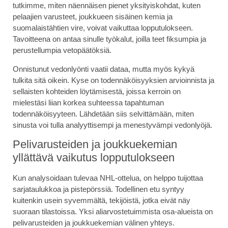
tutkimme, miten näennäisen pienet yksityiskohdat, kuten
pelaajien varusteet, joukkueen sisäinen kemia ja
suomalaistähtien vire, voivat vaikuttaa lopputulokseen.
Tavoitteena on antaa sinulle työkalut, joilla teet fiksumpia ja
perustellumpia vetopäätöksiä.
Onnistunut vedonlyönti vaatii dataa, mutta myös kykyä
tulkita sitä oikein. Kyse on todennäköisyyksien arvioinnista ja
sellaisten kohteiden löytämisestä, joissa kerroin on
mielestäsi liian korkea suhteessa tapahtuman
todennäköisyyteen. Lähdetään siis selvittämään, miten
sinusta voi tulla analyyttisempi ja menestyvämpi vedonlyöjä.
Pelivarusteiden ja joukkuekemian
yllättävä vaikutus lopputulokseen
Kun analysoidaan tulevaa NHL-ottelua, on helppo tuijottaa
sarjataulukkoa ja pistepörssiä. Todellinen etu syntyy
kuitenkin usein syvemmältä, tekijöistä, jotka eivät näy
suoraan tilastoissa. Yksi aliarvostetuimmista osa-alueista on
pelivarusteiden ja joukkuekemian välinen yhteys.