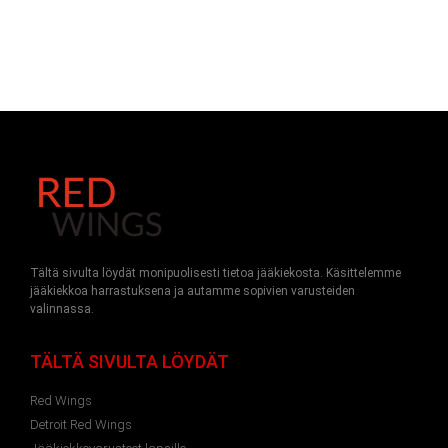
Tältä sivulta löydät monipuolisesti tietoa jääkiekosta. Käsittelemme
jääkiekkoa harrastuksena ja autamme sopivien varusteiden
valinnassa.
TÄLTÄ SIVULTA LÖYDÄT
Red Wings
Detroit Red Wings