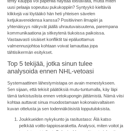
tehty kauppa voi paperilla näyttää loistavalta, mutta miten
uusi pelaaja sopeutuu pukukoppiin? Syntyykö kieltäviä
klikkejä vai löytääkö hän heti yhteisen sävelen
ketjukavereidensa kanssa? Positiivinen ilmapiiri ja
yhtenäisyys näkyvät jäällä uhrautuvaisuutena, parempana
kommunikaationa ja sitkeytenä tiukoissa paikoissa.
Vastaavasti sisäiset konfliktit tai epäluottamus
valmennusjohtoa kohtaan voivat lamauttaa jopa
tähtisikermän esitykset.
Top 5 tekijää, jotka sinun tulee
analysoida ennen NHL-vetoasi
Systemaattinen lähestymistapa on avain menestykseen.
Sen sijaan, että tekisit päätöksiä mutu-tuntumalla, käy läpi
tämä tarkistuslista ennen vetokupongin jättämistä. Nämä viisi
kohtaa auttavat sinua muodostamaan kokonaisvaltaisen
kuvan ottelusta ja sen todennäköisistä lopputuloksista.
Joukkueiden nykykunto ja rasitustaso:
Älä katso
pelkkää voitto-tappiosaraketta. Analysoi, miten voitot ja