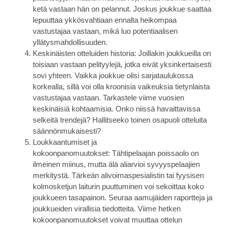
ketä vastaan hän on pelannut. Joskus joukkue saattaa
lepuuttaa ykkösvahtiaan ennalta heikompaa
vastustajaa vastaan, mikä luo potentiaalisen
yllätysmahdollisuuden.
Keskinäisten otteluiden historia:
Joillakin joukkueilla on
toisiaan vastaan pelityylejä, jotka eivät yksinkertaisesti
sovi yhteen. Vaikka joukkue olisi sarjataulukossa
korkealla, sillä voi olla kroonisia vaikeuksia tietynlaista
vastustajaa vastaan. Tarkastele viime vuosien
keskinäisiä kohtaamisia. Onko niissä havaittavissa
selkeitä trendejä? Hallitseeko toinen osapuoli otteluita
säännönmukaisesti?
Loukkaantumiset ja
kokoonpanomuutokset:
Tähtipelaajan poissaolo on
ilmeinen miinus, mutta älä aliarvioi syvyyspelaajien
merkitystä. Tärkeän alivoimaspesialistin tai fyysisen
kolmosketjun laiturin puuttuminen voi sekoittaa koko
joukkueen tasapainon. Seuraa aamujäiden raportteja ja
joukkueiden virallisia tiedotteita. Viime hetken
kokoonpanomuutokset voivat muuttaa ottelun