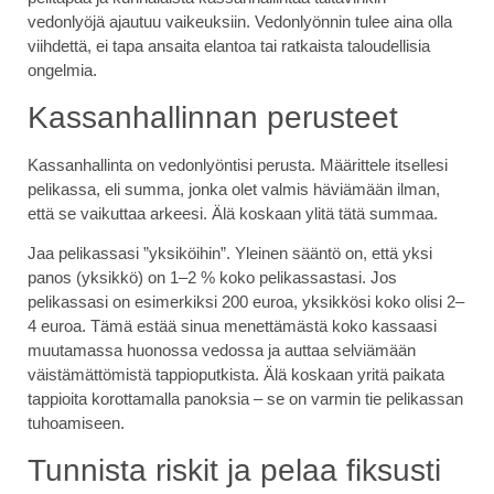
vedonlyöjä ajautuu vaikeuksiin. Vedonlyönnin tulee aina olla
viihdettä, ei tapa ansaita elantoa tai ratkaista taloudellisia
ongelmia.
Kassanhallinnan perusteet
Kassanhallinta on vedonlyöntisi perusta. Määrittele itsellesi
pelikassa, eli summa, jonka olet valmis häviämään ilman,
että se vaikuttaa arkeesi. Älä koskaan ylitä tätä summaa.
Jaa pelikassasi ”yksiköihin”. Yleinen sääntö on, että yksi
panos (yksikkö) on 1–2 % koko pelikassastasi. Jos
pelikassasi on esimerkiksi 200 euroa, yksikkösi koko olisi 2–
4 euroa. Tämä estää sinua menettämästä koko kassaasi
muutamassa huonossa vedossa ja auttaa selviämään
väistämättömistä tappioputkista. Älä koskaan yritä paikata
tappioita korottamalla panoksia – se on varmin tie pelikassan
tuhoamiseen.
Tunnista riskit ja pelaa fiksusti