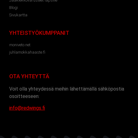
Jääkiekkovarusteet lapsille
Blogi
Sivukartta
YHTEISTYÖKUMPPANIT
moniveto.net
juhlamokkahaaste.fi
OTA YHTEYTTÄ
Voit olla yhteydessä meihin lähettämällä sähköpostia
osoitteeseen:
info@redwings.fi