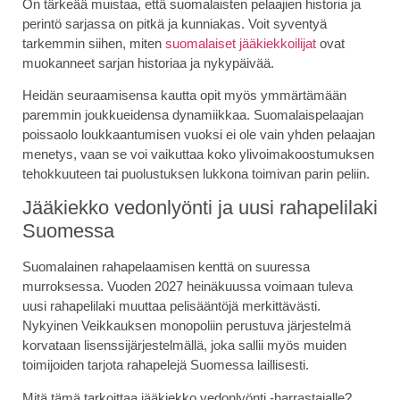
On tärkeää muistaa, että suomalaisten pelaajien historia ja
perintö sarjassa on pitkä ja kunniakas. Voit syventyä
tarkemmin siihen, miten
suomalaiset jääkiekkoilijat
ovat
muokanneet sarjan historiaa ja nykypäivää.
Heidän seuraamisensa kautta opit myös ymmärtämään
paremmin joukkueidensa dynamiikkaa. Suomalaispelaajan
poissaolo loukkaantumisen vuoksi ei ole vain yhden pelaajan
menetys, vaan se voi vaikuttaa koko ylivoimakoostumuksen
tehokkuuteen tai puolustuksen lukkona toimivan parin peliin.
Jääkiekko vedonlyönti ja uusi rahapelilaki
Suomessa
Suomalainen rahapelaamisen kenttä on suuressa
murroksessa. Vuoden 2027 heinäkuussa voimaan tuleva
uusi rahapelilaki muuttaa pelisääntöjä merkittävästi.
Nykyinen Veikkauksen monopoliin perustuva järjestelmä
korvataan lisenssijärjestelmällä, joka sallii myös muiden
toimijoiden tarjota rahapelejä Suomessa laillisesti.
Mitä tämä tarkoittaa jääkiekko vedonlyönti -harrastajalle?