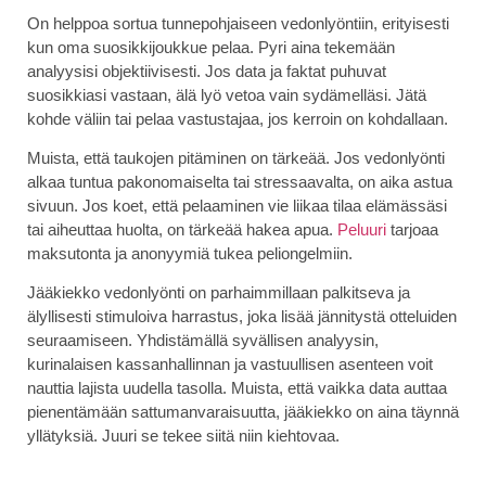
On helppoa sortua tunnepohjaiseen vedonlyöntiin, erityisesti
kun oma suosikkijoukkue pelaa. Pyri aina tekemään
analyysisi objektiivisesti. Jos data ja faktat puhuvat
suosikkiasi vastaan, älä lyö vetoa vain sydämelläsi. Jätä
kohde väliin tai pelaa vastustajaa, jos kerroin on kohdallaan.
Muista, että taukojen pitäminen on tärkeää. Jos vedonlyönti
alkaa tuntua pakonomaiselta tai stressaavalta, on aika astua
sivuun. Jos koet, että pelaaminen vie liikaa tilaa elämässäsi
tai aiheuttaa huolta, on tärkeää hakea apua.
Peluuri
tarjoaa
maksutonta ja anonyymiä tukea peliongelmiin.
Jääkiekko vedonlyönti on parhaimmillaan palkitseva ja
älyllisesti stimuloiva harrastus, joka lisää jännitystä otteluiden
seuraamiseen. Yhdistämällä syvällisen analyysin,
kurinalaisen kassanhallinnan ja vastuullisen asenteen voit
nauttia lajista uudella tasolla. Muista, että vaikka data auttaa
pienentämään sattumanvaraisuutta, jääkiekko on aina täynnä
yllätyksiä. Juuri se tekee siitä niin kiehtovaa.