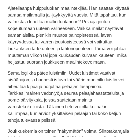
Ajatellaanpa huippuluokan maalintekijää. Hän saattaa käyttää
samaa mailamallia ja -jäykkyyttä vuosia. Mitä tapahtuu, kun
valmistaja lopettaa mallin tuotannon? Pelaaja joutuu
sopeutumaan uuteen välineeseen. Vaikka mailat näyttävät
samanlaisilta, pienikin muutos painopisteessä, lavan
käyryydessä tai varren joustopisteessä voi vaikuttaa
laukauksen tarkkuuteen ja lähtönopeuteen. Tämä voi johtaa
muutaman viikon tai jopa kuukauden kuivaan kauteen, mikä
heijastuu suoraan joukkueen maalintekovoimaan.
Sama logiikka pätee luistimiin. Uudet luistimet vaativat
sisäänajon, ja huonosti istuva tai väärin muotoiltu luistin voi
aiheuttaa kipua ja horjuttaa pelaajan tasapainoa.
Tarkkasilmäinen vedonlyöjä seuraa pelaajahaastatteluita ja
some-päivityksiä, joissa saatetaan mainita
varustekokeiluista. Tällainen tieto voi olla kultaakin
kalliimpaa, kun arvioit yksittäisen pelaajan tai koko ketjun
tehoja tulevassa pelissä.
Joukkuekemia on toinen ”näkymätön” voima. Siirtotakarajalla