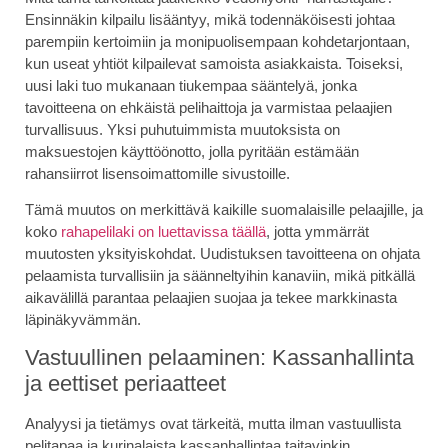
Ensinnäkin kilpailu lisääntyy, mikä todennäköisesti johtaa
parempiin kertoimiin ja monipuolisempaan kohdetarjontaan,
kun useat yhtiöt kilpailevat samoista asiakkaista. Toiseksi,
uusi laki tuo mukanaan tiukempaa sääntelyä, jonka
tavoitteena on ehkäistä pelihaittoja ja varmistaa pelaajien
turvallisuus. Yksi puhutuimmista muutoksista on
maksuestojen käyttöönotto, jolla pyritään estämään
rahansiirrot lisensoimattomille sivustoille.
Tämä muutos on merkittävä kaikille suomalaisille pelaajille, ja
koko
rahapelilaki on luettavissa täällä
, jotta ymmärrät
muutosten yksityiskohdat. Uudistuksen tavoitteena on ohjata
pelaamista turvallisiin ja säänneltyihin kanaviin, mikä pitkällä
aikavälillä parantaa pelaajien suojaa ja tekee markkinasta
läpinäkyvämmän.
Vastuullinen pelaaminen: Kassanhallinta
ja eettiset periaatteet
Analyysi ja tietämys ovat tärkeitä, mutta ilman vastuullista
pelitapaa ja kurinalaista kassanhallintaa taitavinkin