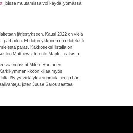
ot
, joissa muutamissa voi käydä lyömässä
itetaan järjestykseen. Kausi 2022 on vielä
äävät parhaiten. Ehdoton ykkönen on odotetusti
elestä paras. Kakkoseksi listalla on
Auston Matthews Toronto Maple Leafsista.
aiheessa noussut Mikko Rantanen
 Kärkikymmenikköön kiilaa myös
talta löytyy vielä yksi suomalainen ja hän
maalivahteja, joten Juuse Saros saattaa