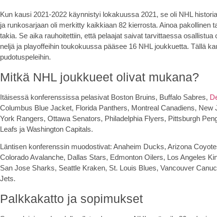
Kun kausi 2021-2022 käynnistyi lokakuussa 2021, se oli NHL historias
ja runkosarjaan oli merkitty kaikkiaan 82 kierrosta. Ainoa pakollinen 
takia. Se aika rauhoitettiin, että pelaajat saivat tarvittaessa osallist
neljä ja playoffeihin toukokuussa pääsee 16 NHL joukkuetta. Tällä ka
pudotuspeleihin.
Mitkä NHL joukkueet olivat mukana?
Itäisessä konferenssissa pelasivat Boston Bruins, Buffalo Sabres,
De
Columbus Blue Jacket, Florida Panthers, Montreal Canadiens, New 
York Rangers, Ottawa Senators, Philadelphia Flyers, Pittsburgh Pen
Leafs ja Washington Capitals.
Läntisen konferenssin muodostivat: Anaheim Ducks, Arizona Coyot
Colorado Avalanche, Dallas Stars, Edmonton Oilers, Los Angeles Kin
San Jose Sharks, Seattle Kraken, St. Louis Blues, Vancouver Canuc
Jets.
Palkkakatto ja sopimukset