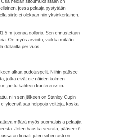
. Osa heidän sitoumuksistaan on
ellainen, jossa pelaaja pystytään
a siirto ei olekaan niin yksinkertainen.
81,5 miljoonaa dollaria. Sen ennustetaan
ria. On myös arvioitu, vaikka mitään
 dollarilla per vuosi.
lkeen alkaa pudotuspelit. Niihin pääsee
a, jotka eivät ole näiden kolmen
 on jaettu kahteen konferenssiin.
attu, niin sen jälkeen on Stanley Cupin
ä ei yleensä saa helppoja voittoja, koska
omattava määrä myös suomalaisia pelaajia.
ueesta. Joten hauska seurata, pääseekö
sa on finaali, joten siihen asti on