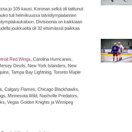
sa jo 105 kausi. Koronan selkä oli taittunut
tauko tuli helmikuussa talviolympialaisten
ua olympiakaukaloon. Divisioonia on kaikkiaan
udella joukkueita oli 32 etsimässä paikkaa
troit Red Wings
, Carolina Hurricanes,
Jersey Devils, New York Islanders, New
guins, Tampa Bay Lightning, Toronto Maple
es, Calgary Flames, Chicago Blackhawks,
gs, Minnesota Wild, Nashville Predators,
ks, Vegas Golden Knights ja Winnipeg