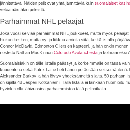
jännitettävä. Näiden pelit ovat yhtä jännittäviä kuin
suomalaiset kasin
vetoa näistäkin peleistä.
Parhaimmat NHL pelaajat
Joka vuosi selviää parhaimmat NHL joukkueet, mutta myös pelaajat la
hiukan kesken, mutta nyt jo liikkuu arvioita siitä, ketkä listalla pärj
Connor McDavid, Edmonton Oilersien kapteeni, ja hän onkin monen mi
nostettu Nathan MacKinnon
Colorado Avalanchesta
ja kolmanneksi 
Suomalaisiakin on tälle listalle päässyt ja korkeimmalle on tässä v
kuudentena sekä Patrik Laine heti hänen perässään seitsemäntenä.
Aleksander Barkov ja hän löytyy yhdeksänneltä sijalta. 50 parhaan lis
on sijalla 49 Jesperi Kotkaniemi. Tällä listalla ei lainkaan huomioitu 
hyvinkin olla lähivuosina parhaimmistoa tältä pelipaikalta.