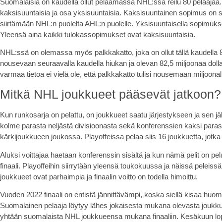
Suomalaisia on kaudella ollut pelaamassa NHL:ssä reilu 80 pelaajaa
kaksisuuntaisia ja osa yksisuuntaisia. Kaksisuuntainen sopimus on s
siirtämään NHL:n puolelta AHL:n puolelle. Yksisuuntaisella sopimuksell
Yleensä aina kaikki tulokassopimukset ovat kaksisuuntaisia.
NHL:ssä on olemassa myös palkkakatto, joka on ollut tällä kaudella 
nousevaan seuraavalla kaudella hiukan ja olevan 82,5 miljoonaa dolla
varmaa tietoa ei vielä ole, että palkkakatto tulisi nousemaan miljoonalla
Mitkä NHL joukkueet pääsevät jatkoon?
Kun runkosarja on pelattu, on joukkueet saatu järjestykseen ja sen jä
kolme parasta neljästä divisioonasta sekä konferenssien kaksi parast
kärkijoukkueen joukossa. Playoffeissa pelaa siis 16 joukkuetta, jotka
Aluksi voittajaa haetaan konferenssin sisältä ja kun nämä pelit on pel
finaali. Playoffeihin siirrytään yleensä toukokuussa ja näissä peleiss
joukkueet ovat parhaimpia ja finaalin voitto on todella himoittu.
Vuoden 2022 finaali on entistä jännittävämpi, koska siellä kisaa hu
Suomalainen pelaaja löytyy lähes jokaisesta mukana olevasta joukk
yhtään suomalaista NHL joukkueensa mukana finaaliin. Kesäkuun lopus