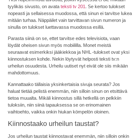
tyylikäs sivusto, on avata
tek
sti tv 201
. Se kertoo tulokset
nopeasti ja sellaisessa muodossa, että sinun ei tarvitse lukea
mitään turhaa. Näppäilet vain tarvittavan sivun numeron ja
sinulla on tulokset luettavassa muodossa esillä.
Parasta siinä on se, ettet tarvitse edes televisiota, vaan
löydät oheisen sivun myös mobiililla. Monet meistä
seuraavat esimerkiksi jääkiekkoa ja NHL -tulokset ovat yksi
kiinnostuksen kohde. Nekin löytyvät helposti teksti tv:n
urheilun osuudesta. Urheilu uutiset nyt eivät ole siis mikään
mahdottomuus.
Kannattaako tällaisia yksinkertaisia sivuja seurata? Jos
haluat tietää pelistä enemmän, niin silloin sinun on etsittävä
tietoa muualta. Mikäli kiinnostus sillä hetkellä on pelkkiin
tuloksiin, niin siinä tapauksessa se on erinomainen
vaihtoehto, vaikka onkin hiukan kömpelön oloinen.
Kiinnostaako urheilun taustat?
Jos urheilun taustat kiinnostavat enemmän, niin silloin onkin