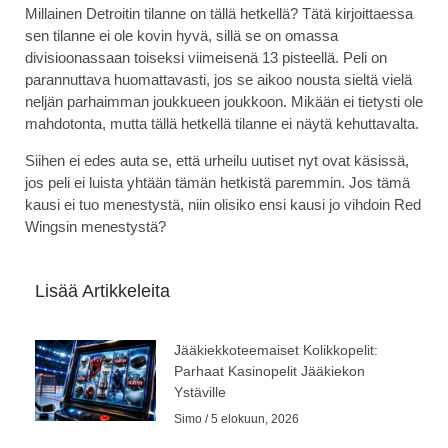
Millainen Detroitin tilanne on tällä hetkellä? Tätä kirjoittaessa
sen tilanne ei ole kovin hyvä, sillä se on omassa
divisioonassaan toiseksi viimeisenä 13 pisteellä. Peli on
parannuttava huomattavasti, jos se aikoo nousta sieltä vielä
neljän parhaimman joukkueen joukkoon. Mikään ei tietysti ole
mahdotonta, mutta tällä hetkellä tilanne ei näytä kehuttavalta.
Siihen ei edes auta se, että urheilu uutiset nyt ovat käsissä,
jos peli ei luista yhtään tämän hetkistä paremmin. Jos tämä
kausi ei tuo menestystä, niin olisiko ensi kausi jo vihdoin Red
Wingsin menestystä?
Lisää Artikkeleita
Jääkiekkoteemaiset Kolikkopelit:
Parhaat Kasinopelit Jääkiekon
Ystäville
Simo
5 elokuun, 2026