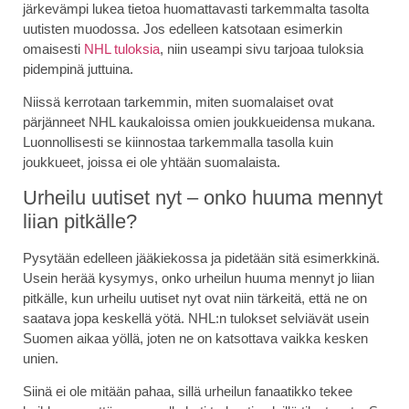
järkevämpi lukea tietoa huomattavasti tarkemmalta tasolta
uutisten muodossa. Jos edelleen katsotaan esimerkin
omaisesti
NHL tuloksia
, niin useampi sivu tarjoaa tuloksia
pidempinä juttuina.
Niissä kerrotaan tarkemmin, miten suomalaiset ovat
pärjänneet NHL kaukaloissa omien joukkueidensa mukana.
Luonnollisesti se kiinnostaa tarkemmalla tasolla kuin
joukkueet, joissa ei ole yhtään suomalaista.
Urheilu uutiset nyt – onko huuma mennyt
liian pitkälle?
Pysytään edelleen jääkiekossa ja pidetään sitä esimerkkinä.
Usein herää kysymys, onko urheilun huuma mennyt jo liian
pitkälle, kun urheilu uutiset nyt ovat niin tärkeitä, että ne on
saatava jopa keskellä yötä. NHL:n tulokset selviävät usein
Suomen aikaa yöllä, joten ne on katsottava vaikka kesken
unien.
Siinä ei ole mitään pahaa, sillä urheilun fanaatikko tekee