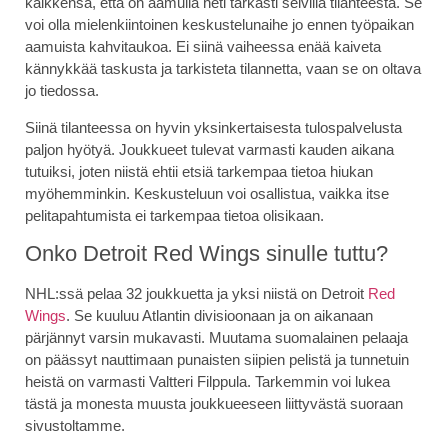
kaikkensa, että on aamulla heti tarkasti selvillä tilanteesta. Se
voi olla mielenkiintoinen keskustelunaihe jo ennen työpaikan
aamuista kahvitaukoa. Ei siinä vaiheessa enää kaiveta
kännykkää taskusta ja tarkisteta tilannetta, vaan se on oltava
jo tiedossa.
Siinä tilanteessa on hyvin yksinkertaisesta tulospalvelusta
paljon hyötyä. Joukkueet tulevat varmasti kauden aikana
tutuiksi, joten niistä ehtii etsiä tarkempaa tietoa hiukan
myöhemminkin. Keskusteluun voi osallistua, vaikka itse
pelitapahtumista ei tarkempaa tietoa olisikaan.
Onko Detroit Red Wings sinulle tuttu?
NHL:ssä pelaa 32 joukkuetta ja yksi niistä on Detroit
Red
Wings
. Se kuuluu Atlantin divisioonaan ja on aikanaan
pärjännyt varsin mukavasti. Muutama suomalainen pelaaja
on päässyt nauttimaan punaisten siipien pelistä ja tunnetuin
heistä on varmasti Valtteri Filppula. Tarkemmin voi lukea
tästä ja monesta muusta joukkueeseen liittyvästä suoraan
sivustoltamme.