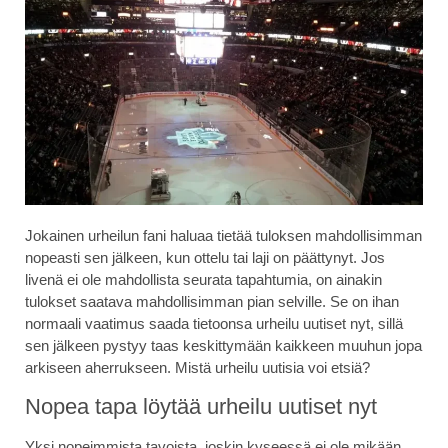
Jokainen urheilun fani haluaa tietää tuloksen mahdollisimman
nopeasti sen jälkeen, kun ottelu tai laji on päättynyt. Jos
livenä ei ole mahdollista seurata tapahtumia, on ainakin
tulokset saatava mahdollisimman pian selville. Se on ihan
normaali vaatimus saada tietoonsa urheilu uutiset nyt, sillä
sen jälkeen pystyy taas keskittymään kaikkeen muuhun jopa
arkiseen aherrukseen. Mistä urheilu uutisia voi etsiä?
Nopea tapa löytää urheilu uutiset nyt
Yksi nopeimmista tavoista, joskin kyseessä ei ole mikään