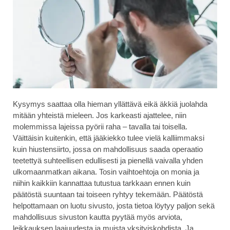
Kysymys saattaa olla hieman yllättävä eikä äkkiä juolahda
mitään yhteistä mieleen. Jos karkeasti ajattelee, niin
molemmissa lajeissa pyörii raha – tavalla tai toisella.
Väittäisin kuitenkin, että jääkiekko tulee vielä kalliimmaksi
kuin hiustensiirto, jossa on mahdollisuus saada operaatio
teetettyä suhteellisen edullisesti ja pienellä vaivalla yhden
ulkomaanmatkan aikana. Tosin vaihtoehtoja on monia ja
niihin kaikkiin kannattaa tutustua tarkkaan ennen kuin
päätöstä suuntaan tai toiseen ryhtyy tekemään. Päätöstä
helpottamaan on luotu sivusto, josta tietoa löytyy paljon sekä
mahdollisuus sivuston kautta pyytää myös arviota,
leikkauksen laajuudesta ja muista yksityiskohdista. Ja