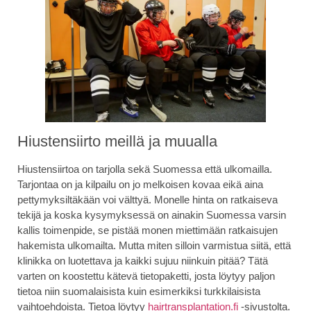
Hiustensiirto meillä ja muualla
Hiustensiirtoa on tarjolla sekä Suomessa että ulkomailla.
Tarjontaa on ja kilpailu on jo melkoisen kovaa eikä aina
pettymyksiltäkään voi välttyä. Monelle hinta on ratkaiseva
tekijä ja koska kysymyksessä on ainakin Suomessa varsin
kallis toimenpide, se pistää monen miettimään ratkaisujen
hakemista ulkomailta. Mutta miten silloin varmistua siitä, että
klinikka on luotettava ja kaikki sujuu niinkuin pitää? Tätä
varten on koostettu kätevä tietopaketti, josta löytyy paljon
tietoa niin suomalaisista kuin esimerkiksi turkkilaisista
vaihtoehdoista. Tietoa löytyy
hairtransplantation.fi
-sivustolta.