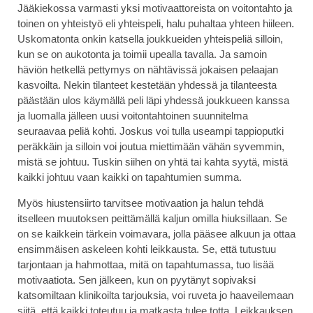
Jääkiekossa varmasti yksi motivaattoreista on voitontahto ja
toinen on yhteistyö eli yhteispeli, halu puhaltaa yhteen hiileen.
Uskomatonta onkin katsella joukkueiden yhteispeliä silloin,
kun se on aukotonta ja toimii upealla tavalla. Ja samoin
häviön hetkellä pettymys on nähtävissä jokaisen pelaajan
kasvoilta. Nekin tilanteet kestetään yhdessä ja tilanteesta
päästään ulos käymällä peli läpi yhdessä joukkueen kanssa
ja luomalla jälleen uusi voitontahtoinen suunnitelma
seuraavaa peliä kohti. Joskus voi tulla useampi tappioputki
peräkkäin ja silloin voi joutua miettimään vähän syvemmin,
mistä se johtuu. Tuskin siihen on yhtä tai kahta syytä, mistä
kaikki johtuu vaan kaikki on tapahtumien summa.
Myös hiustensiirto tarvitsee motivaation ja halun tehdä
itselleen muutoksen peittämällä kaljun omilla hiuksillaan. Se
on se kaikkein tärkein voimavara, jolla pääsee alkuun ja ottaa
ensimmäisen askeleen kohti leikkausta. Se, että tutustuu
tarjontaan ja hahmottaa, mitä on tapahtumassa, tuo lisää
motivaatiota. Sen jälkeen, kun on pyytänyt sopivaksi
katsomiltaan klinikoilta tarjouksia, voi ruveta jo haaveilemaan
siitä, että kaikki toteutuu ja matkasta tulee totta. Leikkauksen