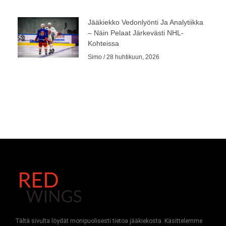
Jääkiekko Vedonlyönti Ja Analytiikka
– Näin Pelaat Järkevästi NHL-
Kohteissa
Simo
28 huhtikuun, 2026
Tältä sivulta löydät monipuolisesti tietoa jääkiekosta. Käsittelemme