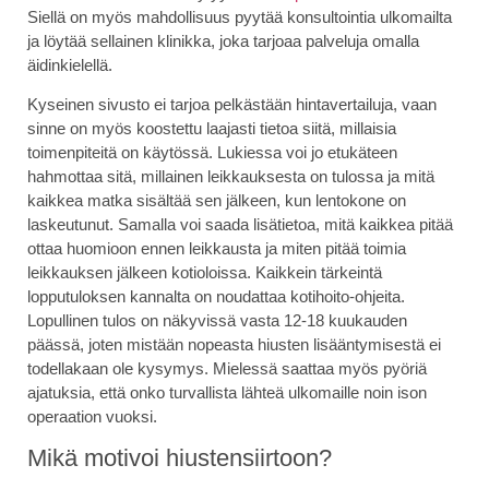
Siellä on myös mahdollisuus pyytää konsultointia ulkomailta
ja löytää sellainen klinikka, joka tarjoaa palveluja omalla
äidinkielellä.
Kyseinen sivusto ei tarjoa pelkästään hintavertailuja, vaan
sinne on myös koostettu laajasti tietoa siitä, millaisia
toimenpiteitä on käytössä. Lukiessa voi jo etukäteen
hahmottaa sitä, millainen leikkauksesta on tulossa ja mitä
kaikkea matka sisältää sen jälkeen, kun lentokone on
laskeutunut. Samalla voi saada lisätietoa, mitä kaikkea pitää
ottaa huomioon ennen leikkausta ja miten pitää toimia
leikkauksen jälkeen kotioloissa. Kaikkein tärkeintä
lopputuloksen kannalta on noudattaa kotihoito-ohjeita.
Lopullinen tulos on näkyvissä vasta 12-18 kuukauden
päässä, joten mistään nopeasta hiusten lisääntymisestä ei
todellakaan ole kysymys. Mielessä saattaa myös pyöriä
ajatuksia, että onko turvallista lähteä ulkomaille noin ison
operaation vuoksi.
Mikä motivoi hiustensiirtoon?