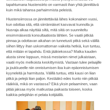
tapahtumana hiustensiirto on varmasti ihan yhtä jännittävä
kuin mikä tahansa parhaimmista peleistä.
Hiustensiirrossa on jännitettävää lähes kokonainen vuosi,
kun odottaa sitä, että siirrännäiset kasvavat kunnolla ja
hiusraja alkaa näyttää siltä, mitä siitä on suunniteltu
ensimmäisestä konsultaatiosta lähtien. Se vaatii pitkää
pinnaa ja odottavan aikahan on tunnetusti pitkä sekä välillä
siihen liittyy ihan uskomattoman vaikeita hetkiä, kun tuntuu,
että mitään ei tapahdu. Entä jääkiekossa? Matka kauden
alusta sinne loppuun, missä mestarien nimet julkaistaan,
vaatii myös melkoista keskittymistä. Vastaan tulee pelaajille
ja joukkueelle niin onnistumisen iloa kuin epäonnistumisen
kyyneleitä ja harmitusta. Välillä tuntuu, että kausi on liian
pitkä ja pelejä liian paljon. Kestääkö edes kunto niin pitkää
rääkkiä, mikä on vastassa? Eikä yksin pelaaminen, vaan
pitää jaksaa myös matkustaa paikasta toiseen, koska
kaikkia pelejähän ei pelata kotijäällä.