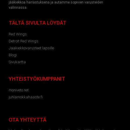
jääkiekkoa harrastuksena ja autamme sopivien varusteiden
valinnassa.
TÄLTÄ SIVULTA LÖYDÄT
Red Wings
Detroit Red Wings
Jääkiekkovarusteet lapsille
Blogi
Sivukartta
YHTEISTYÖKUMPPANIT
moniveto.net
juhlamokkahaaste.fi
OTA YHTEYTTÄ